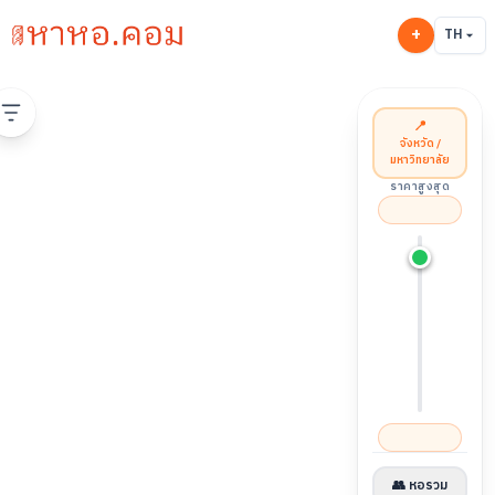
+
TH
📍
จังหวัด /
มหาวิทยาลัย
ราคาสูงสุด
👥 หอรวม