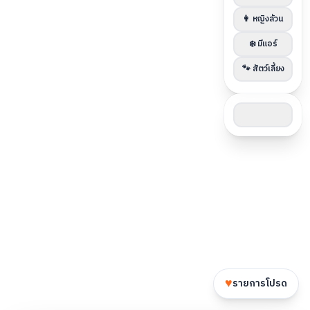
👩 หญิงล้วน
❄️ มีแอร์
🐾 สัตว์เลี้ยง
♥
รายการโปรด